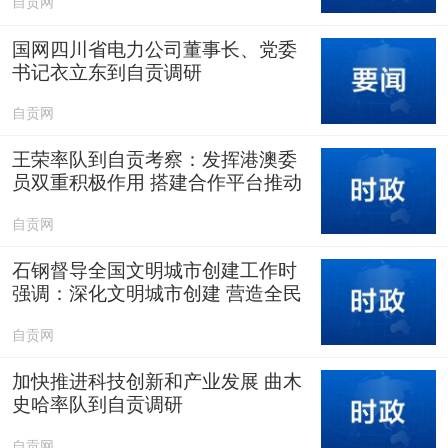
自贡网
国网四川省电力公司董事长、党委
书记衣立东到自贡调研
自贡网
王荣率队到自贡考察：发挥港澳委
员双重积极作用 搭建合作平台推动
开放发展
自贡网
石钢督导全国文明城市创建工作时
强调：深化文明城市创建 营造全民
参与氛围 提升广大群众的获得感满
自贡网
意度
加快推进科技创新和产业发展 曲木
史哈率队到自贡调研
自贡网