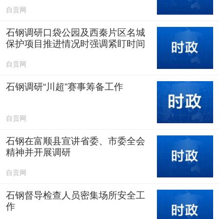
自贡网
石钢调研口袋公园及西秦片区名城
保护项目推进情况时强调紧盯时间
节点 注重细节打造让城市更美好人
自贡网
民更幸福
石钢调研“川超”赛事筹备工作
自贡网
石钢在富顺县宣讲省委、市委全会
精神并开展调研
自贡网
石钢督导检查人员密集场所安全工
作