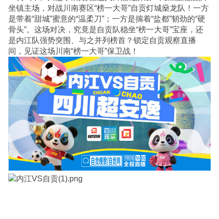
坐镇主场，对战川南赛区“榜一大哥”自贡灯城燊龙队！一方
是带着“甜城”蜜意的“温柔刀”；一方是揣着“盐都”韧劲的“硬
骨头”。这场对决，究竟是自贡队稳坐“榜一大哥”宝座，还
是内江队强势突围、与之并列榜首？锁定自贡观察直播
间，见证这场川南“榜一大哥”保卫战！